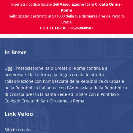
Inserisci il codice fiscale dell'
Associazione Italo Croata Onlus -
Roma
nello spazio destinato al 5X1000 della tua dichiarazione dei redditi.
Grazie!
CODICE FISCALE 96249040583
In Breve
Oggi, l'Associazione Italo-Croata di Roma continua a
promuovere la cultura e la lingua croata in stretta
collaborazione con l'Ambasciata della Repubblica di Croazia
nella Repubblica Italiana e con l'Ambasciata della Repubblica
di Croazia presso la Santa Sede ed inoltre con il Pontificio
Collegio Croato di San Girolamo, a Roma.
Link Veloci
Sito in croato