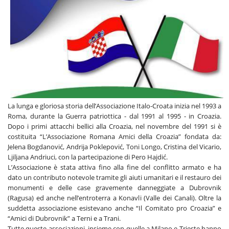
La lunga e gloriosa storia dell’Associazione Italo-Croata inizia nel 1993 a
Roma, durante la Guerra patriottica - dal 1991 al 1995 - in Croazia.
Dopo i primi attacchi bellici alla Croazia, nel novembre del 1991 si è
costituita “L’Associazione Romana Amici della Croazia” fondata da:
Jelena Bogdanović, Andrija Poklepović, Toni Longo, Cristina del Vicario,
Ljiljana Andriuci, con la partecipazione di Pero Hajdić.
L’Associazione è stata attiva fino alla fine del conflitto armato e ha
dato un contributo notevole tramite gli aiuti umanitari e il restauro dei
monumenti e delle case gravemente danneggiate a Dubrovnik
(Ragusa) ed anche nell’entroterra a Konavli (Valle dei Canali). Oltre la
suddetta associazione esistevano anche “Il Comitato pro Croazia” e
“Amici di Dubrovnik” a Terni e a Trani.
Tutte queste associazioni, insieme con quelle a Milano e Trieste hanno