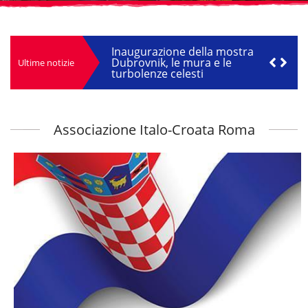
Il libro "Croazia nell'Arte"
Inaugurazione della mostra
Dubrovnik, le mura e le
Ultime notizie
turbolenze celesti
Dubrovnik, le mura e le
turbolenze celesti
Associazione Italo-Croata Roma
Festa Nazionale della
Repubblica di Croazia
Le immagini della vita
Giornata mondiale della Poesia
20 marzo 2026
Il libro "Croazia nell'Arte"