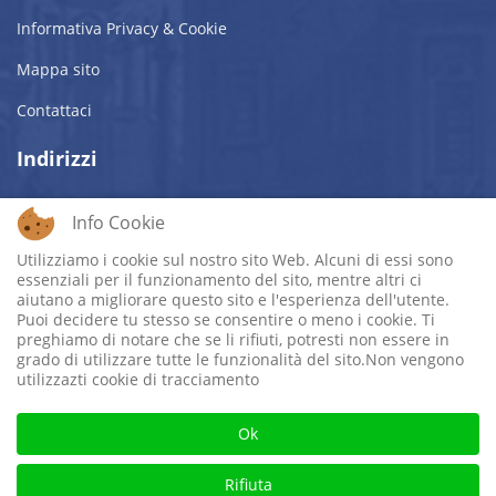
Informativa Privacy & Cookie
Mappa sito
Contattaci
Indirizzi
ASSOCIAZIONE ITALO-CROATA onlus -ROMA
Info Cookie
SEDE LEGALE:
Via Sommacampagna, 9 c/o Latini - 00185 Roma
Utilizziamo i cookie sul nostro sito Web. Alcuni di essi sono
SEDE OPERATIVA:
Sala San Girolamo - Piazza Augusto
essenziali per il funzionamento del sito, mentre altri ci
Imperatore, 3 - 00186 Roma
aiutano a migliorare questo sito e l'esperienza dell'utente.
Puoi decidere tu stesso se consentire o meno i cookie. Ti
Mobile:
preghiamo di notare che se li rifiuti, potresti non essere in
Cell. +39 320 4877909
grado di utilizzare tutte le funzionalità del sito.Non vengono
Email:
info@aicro.org
utilizzazti cookie di tracciamento
Ok
© 2026 Assocazione Italo-Croata - Roma. Cod. Fiscale:
Rifiuta